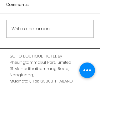
Comments
ยำข้าวเกรียบสอง
Write a comment...
ร้านดินน์ Dinn Food&Cafe
SOHO BOUTIQUE HOTEL By
Pheungtammakul Part., Limited
31 Mahadthaibamrung Road,
Nongluang,
Muangtak, Tak 63000 THAILAND
Fax :
055-513123
Land Line :
055-039988
Mobile :
095-9392871
Soho.hotel.tak@gmail.com
Line: @Sohohotel
Contact us