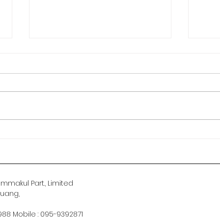
ยำข้
ร้านดินน์ Dinn Food&Cafe
makul Part., Limited
uang,
9988 Mobile : 095-9392871