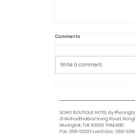
Comments
ศุภาแหนมเนือง
Write a comment...
SOHO BOUTIQUE HOTEL By Pheungtam
31 Mahadthaibamrung Road, Nongl
Muangtak, Tak 63000 THAILAND
Fax : 055-513123 Land Line : 055-03