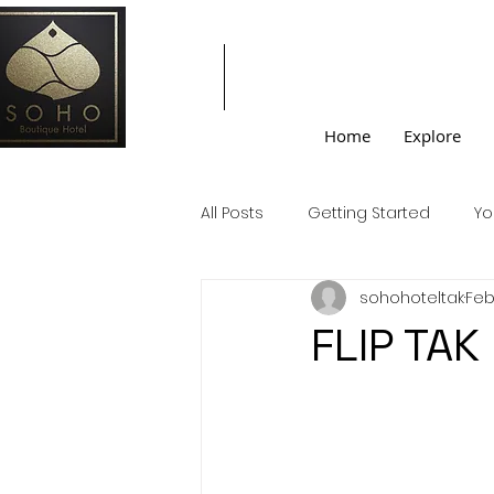
SOHO
BOUTIQUE
HOTEL
Home
Explore
All Posts
Getting Started
Yo
sohohoteltak
Feb
FLIP TAK